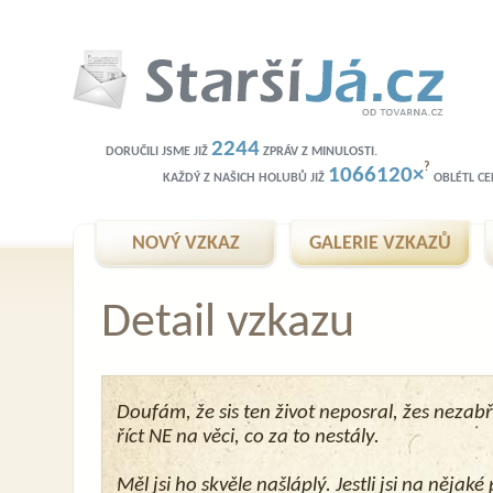
2244
DORUČILI JSME JIŽ
ZPRÁV Z MINULOSTI.
?
1066120×
KAŽDÝ Z NAŠICH HOLUBŮ JIŽ
OBLÉTL CEL
NOVÝ VZKAZ
GALERIE VZKAZŮ
Detail vzkazu
Doufám, že sis ten život neposral, žes nezabř
říct NE na věci, co za to nestály.
Měl jsi ho skvěle našláplý. Jestli jsi na nějak