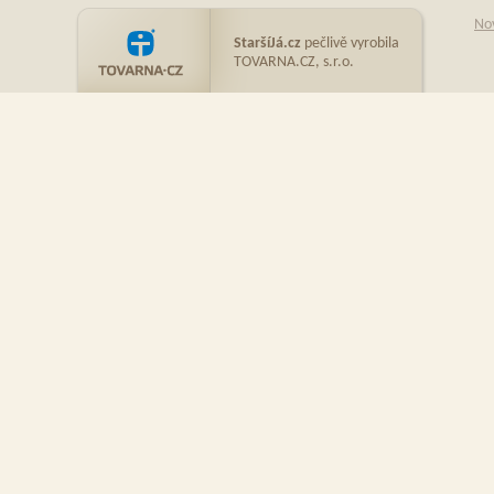
No
StaršíJá.cz
pečlivě vyrobila
TOVARNA.CZ, s.r.o.