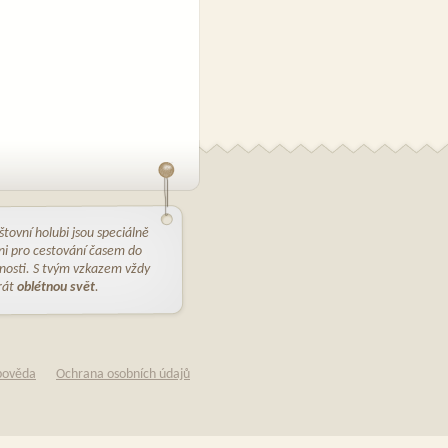
štovní holubi jsou speciálně
ni pro cestování časem do
osti. S tvým vzkazem vždy
rát
oblétnou svět
.
pověda
Ochrana osobních údajů