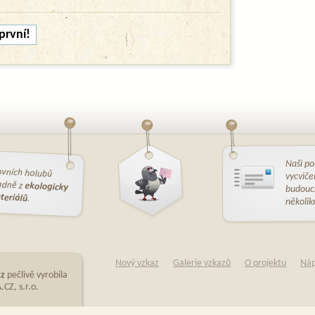
první!
Naši po
vycviče
budoucn
několik
Nový vzkaz
Galerie vzkazů
O projektu
Ná
cz
pečlivě vyrobila
CZ, s.r.o.