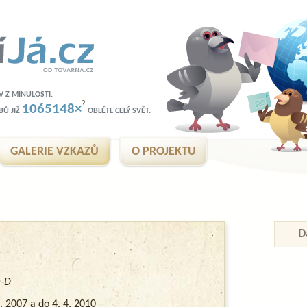
 Z MINULOSTI.
?
1065148×
BŮ JIŽ
OBLÉTL CELÝ SVĚT.
GALERIE VZKAZŮ
O PROJEKTU
D
:-D
4. 2007 a do 4. 4. 2010