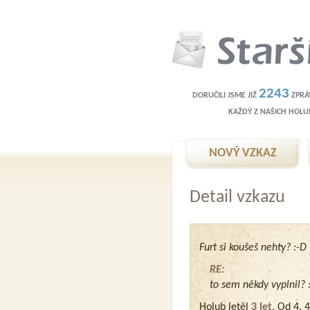
2243
DORUČILI JSME JIŽ
ZPRÁV
KAŽDÝ Z NAŠICH HOLU
NOVÝ VZKAZ
Detail vzkazu
Furt si koušeš nehty? :-D
RE:
to sem někdy vyplnil? 
Holub letěl
3 let
. Od 4. 