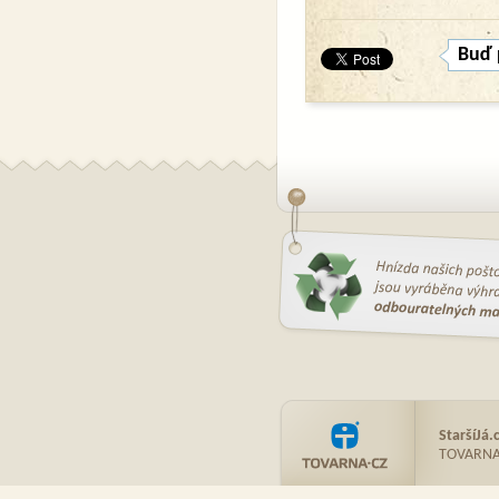
Buď 
StaršíJá.
TOVARNA.