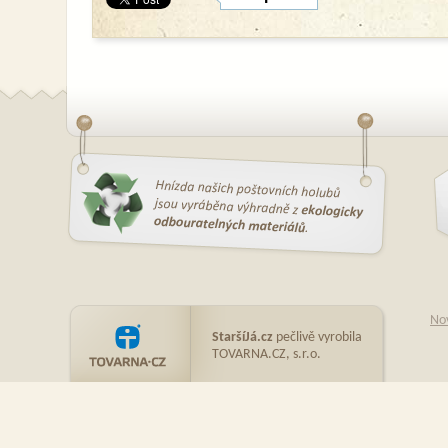
No
StaršíJá.cz
pečlivě vyrobila
TOVARNA.CZ, s.r.o.