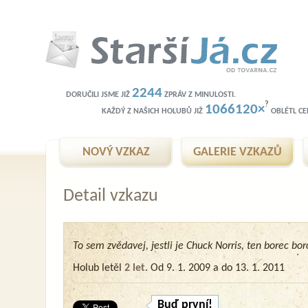
2244
DORUČILI JSME JIŽ
ZPRÁV Z MINULOSTI.
?
1066120×
KAŽDÝ Z NAŠICH HOLUBŮ JIŽ
OBLÉTL CEL
NOVÝ VZKAZ
GALERIE VZKAZŮ
Detail vzkazu
To sem zvědavej, jestli je Chuck Norris, ten borec bor
Holub letěl
2 let
. Od 9. 1. 2009 a do 13. 1. 2011
Buď první!