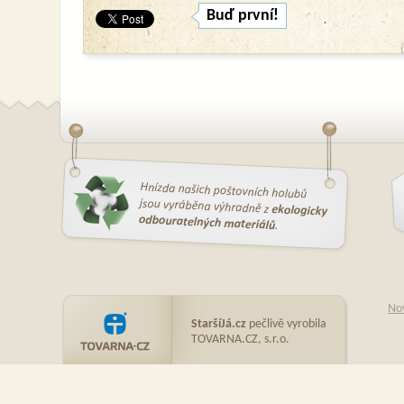
Buď první!
No
StaršíJá.cz
pečlivě vyrobila
TOVARNA.CZ, s.r.o.