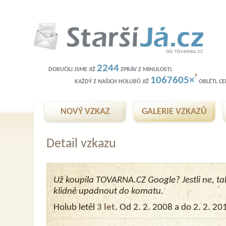
2244
DORUČILI JSME JIŽ
ZPRÁV Z MINULOSTI.
?
1067605×
KAŽDÝ Z NAŠICH HOLUBŮ JIŽ
OBLÉTL CEL
NOVÝ VZKAZ
GALERIE VZKAZŮ
Detail vzkazu
Už koupila TOVARNA.CZ Google? Jestli ne, t
klidně upadnout do komatu.
Holub letěl
3 let
. Od 2. 2. 2008 a do 2. 2. 20