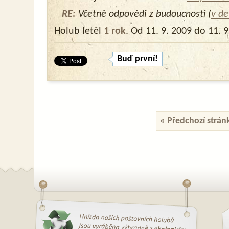
RE:
Včetně odpovědi z budoucnosti (
v de
Holub letěl
1 rok
. Od 11. 9. 2009 do 11. 
Buď první!
« Předchozí strán