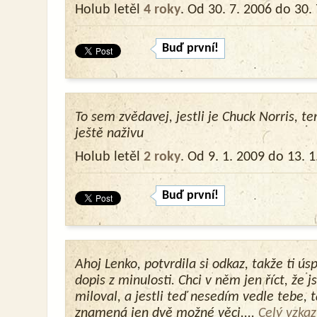
Holub letěl
4 roky
. Od 30. 7. 2006 do 30.
Buď první!
To sem zvědavej, jestli je Chuck Norris, te
ještě naživu
Holub letěl
2 roky
. Od 9. 1. 2009 do 13. 1
Buď první!
Ahoj Lenko, potvrdila si odkaz, takže ti ú
dopis z minulosti. Chci v něm jen říct, že 
miloval, a jestli teď nesedím vedle tebe, t
znamená jen dvě možné věci....
Celý vzkaz