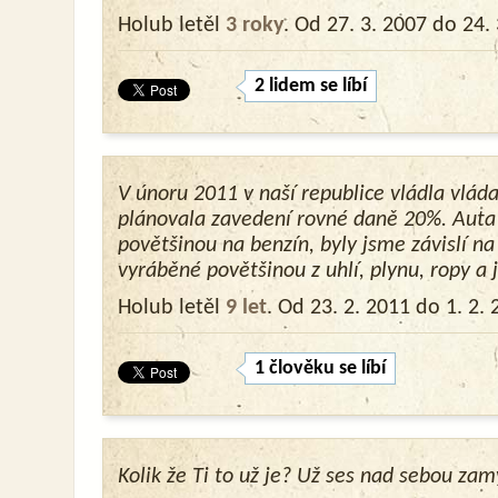
Holub letěl
3 roky
. Od 27. 3. 2007 do 24.
2 lidem se líbí
V únoru 2011 v naší republice vládla vlád
plánovala zavedení rovné daně 20%. Auta 
povětšinou na benzín, byly jsme závislí na
vyráběné povětšinou z uhlí, plynu, ropy a j
Holub letěl
9 let
. Od 23. 2. 2011 do 1. 2.
1 člověku se líbí
Kolik že Ti to už je? Už ses nad sebou zam