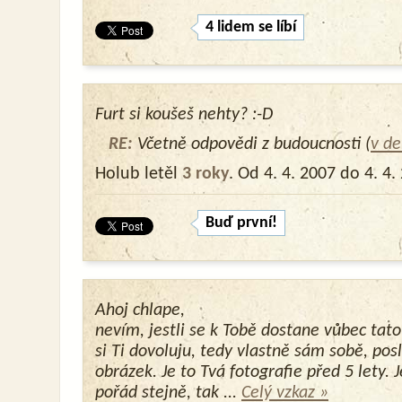
4 lidem se líbí
Furt si koušeš nehty? :-D
RE:
Včetně odpovědi z budoucnosti (
v de
Holub letěl
3 roky
. Od 4. 4. 2007 do 4. 4.
Buď první!
Ahoj chlape,
nevím, jestli se k Tobě dostane vůbec tato
si Ti dovoluju, tedy vlastně sám sobě, pos
obrázek. Je to Tvá fotografie před 5 lety. 
pořád stejně, tak ...
Celý vzkaz »