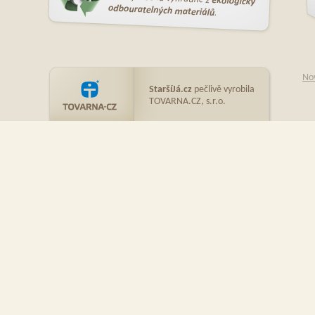
No
StaršíJá.cz
pečlivě vyrobila
TOVARNA.CZ, s.r.o.