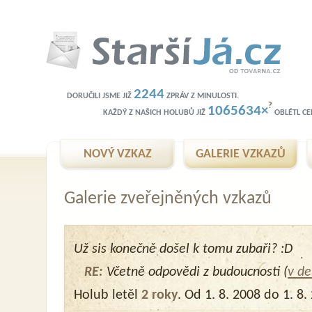
2244
DORUČILI JSME JIŽ
ZPRÁV Z MINULOSTI.
?
1065634×
KAŽDÝ Z NAŠICH HOLUBŮ JIŽ
OBLÉTL CEL
NOVÝ VZKAZ
GALERIE VZKAZŮ
Galerie zveřejněných vzkazů
Už sis konečně došel k tomu zubaři? :D
RE:
Včetně odpovědi z budoucnosti (
v de
Holub letěl
2 roky
. Od 1. 8. 2008 do 1. 8.